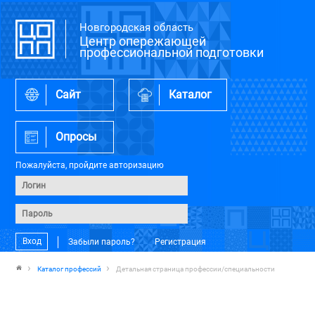
Новгородская область
Центр опережающей
профессиональной подготовки
Сайт
Каталог
Опросы
Пожалуйста, пройдите авторизацию
Вход
Забыли пароль?
Регистрация
Каталог профессий
Детальная страница профессии/специальности