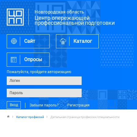
Новгородская область
Центр опережающей
профессиональной подготовки
Сайт
Каталог
Опросы
Пожалуйста, пройдите авторизацию
Вход
Забыли пароль?
Регистрация
Каталог профессий
Детальная страница профессии/специальности