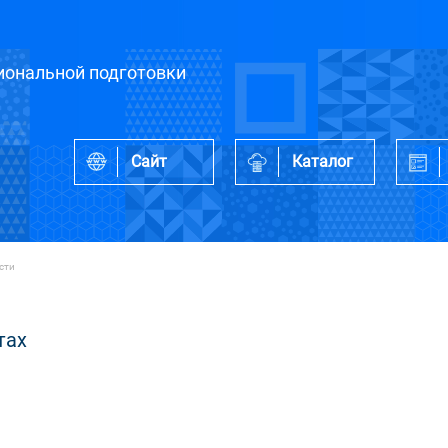
ональной подготовки
Сайт
Каталог
сти
тах